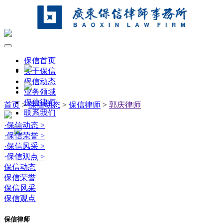
保信首页
关于保信
保信动态
业务领域
保信律师
首页
>
保信动态
>
保信律师
>
郭庆律师
联系我们
·
保信动态
>
·
保信荣誉
>
·
保信风采
>
·
保信观点
>
保信动态
保信荣誉
保信风采
保信观点
保信律师