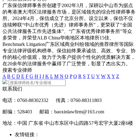
广东保信律师事务所创建于2002年3月，深耕以中山市为据点
的粤港澳大湾区法律服务市场，是区域领先的综合性律师事务
所。2024年4月，保信成立了北京分所。设立以来，保信不仅
连续蝉联“中山市优秀（先进）律师事务所”，更荣获了“全国
公共法律服务工作先进集体”、“广东省优秀律师事务所”等众
多荣誉，并荣登ALB China华南地区本地律所15佳、
Benchmark Litigation广东区域商业纠纷领域的推荐律所等国际
专业法律评级机构榜单。保信始终秉承诚信、高效、专业、协
作的核心价值观，致力于为客户提供个性化的优质解决方案，
在20余年的法律服务中赢得了广泛赞誉，彰显了杰出实力。
搜索专业律师
A
B
C
D
E
F
G
H
I
J
K
L
M
N
O
P
Q
R
S
T
U
V
W
X
Y
Z
联系我们
电话：0760-88302332
传真：0760-88311803
邮编：528403
邮箱：baoxinlawfirm@163.com
地址：中国 广东省 中山市东区中山四路57号宏宇大厦2座6楼
友情链接：