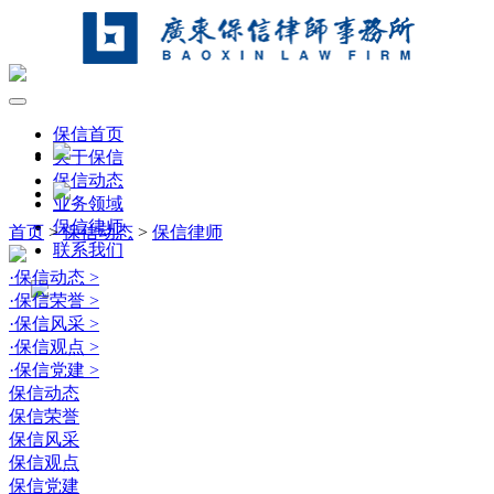
保信首页
关于保信
保信动态
业务领域
保信律师
首页
>
保信动态
>
保信律师
联系我们
·
保信动态
>
·
保信荣誉
>
·
保信风采
>
·
保信观点
>
·
保信党建
>
保信动态
保信荣誉
保信风采
保信观点
保信党建