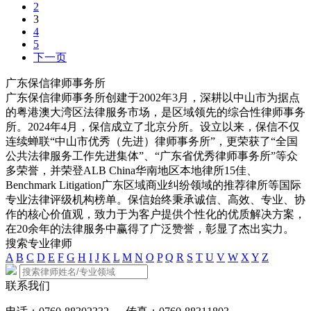
2
3
4
5
下一页
广东保信律师事务所
广东保信律师事务所创建于2002年3月，深耕以中山市为据点
的粤港澳大湾区法律服务市场，是区域领先的综合性律师事务
所。2024年4月，保信成立了北京分所。设立以来，保信不仅
连续蝉联“中山市优秀（先进）律师事务所”，更荣获了“全国
公共法律服务工作先进集体”、“广东省优秀律师事务所”等众
多荣誉，并荣登ALB China华南地区本地律所15佳、
Benchmark Litigation广东区域商业纠纷领域的推荐律所等国际
专业法律评级机构榜单。保信始终秉承诚信、高效、专业、协
作的核心价值观，致力于为客户提供个性化的优质解决方案，
在20余年的法律服务中赢得了广泛赞誉，彰显了杰出实力。
搜索专业律师
A
B
C
D
E
F
G
H
I
J
K
L
M
N
O
P
Q
R
S
T
U
V
W
X
Y
Z
联系我们