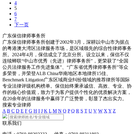
4
5
6
7
下一页
广东保信律师事务所
广东保信律师事务所创建于2002年3月，深耕以中山市为据点
的粤港澳大湾区法律服务市场，是区域领先的综合性律师事务
所。2024年4月，保信成立了北京分所。设立以来，保信不仅
连续蝉联“中山市优秀（先进）律师事务所”，更荣获了“全国
公共法律服务工作先进集体”、“广东省优秀律师事务所”等众
多荣誉，并荣登ALB China华南地区本地律所15佳、
Benchmark Litigation广东区域商业纠纷领域的推荐律所等国际
专业法律评级机构榜单。保信始终秉承诚信、高效、专业、协
作的核心价值观，致力于为客户提供个性化的优质解决方案，
在20余年的法律服务中赢得了广泛赞誉，彰显了杰出实力。
搜索专业律师
A
B
C
D
E
F
G
H
I
J
K
L
M
N
O
P
Q
R
S
T
U
V
W
X
Y
Z
联系我们