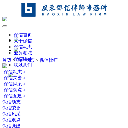
保信首页
关于保信
保信动态
业务领域
保信律师
首页
>
保信动态
>
保信律师
联系我们
·
保信动态
>
·
保信荣誉
>
·
保信风采
>
·
保信观点
>
·
保信党建
>
保信动态
保信荣誉
保信风采
保信观点
保信党建