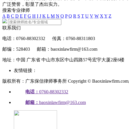
广泛赞誉，彰显了杰出实力。
搜索专业律师
A
B
C
D
E
F
G
H
I
J
K
L
M
N
O
P
Q
R
S
T
U
V
W
X
Y
Z
联系我们
电话：0760-88302332
传真：0760-88311803
邮编：528403
邮箱：baoxinlawfirm@163.com
地址：中国 广东省 中山市东区中山四路57号宏宇大厦2座6楼
友情链接：
版权所有：广东保信律师事务所 Copyright © Baoxinlawfirm.com, All 
电话：
0760-88302332
邮箱：
baoxinlawfirm@163.com