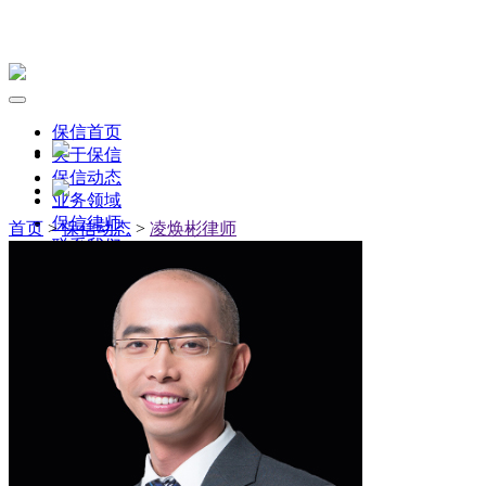
保信首页
关于保信
保信动态
业务领域
保信律师
首页
>
保信动态
>
凌焕彬律师
联系我们