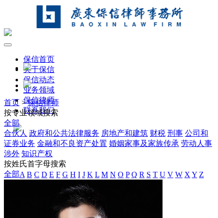
保信首页
关于保信
保信动态
业务领域
保信律师
首页
>
保信律师
联系我们
按专业领域搜索
全部
合伙人
政府和公共法律服务
房地产和建筑
财税
刑事
公司和
证券业务
金融和不良资产处置
婚姻家事及家族传承
劳动人事
涉外
知识产权
按姓氏首字母搜索
全部
A
B
C
D
E
F
G
H
I
J
K
L
M
N
O
P
Q
R
S
T
U
V
W
X
Y
Z