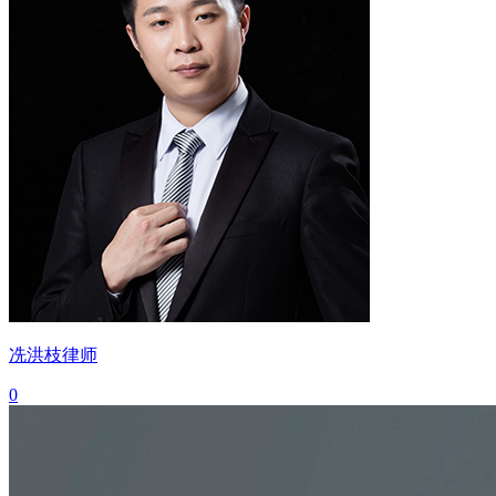
冼洪枝律师
0