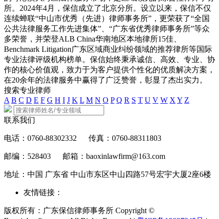
所。2024年4月，保信成立了北京分所。设立以来，保信不仅
连续蝉联“中山市优秀（先进）律师事务所”，更荣获了“全国
公共法律服务工作先进集体”、“广东省优秀律师事务所”等众
多荣誉，并荣登ALB China华南地区本地律所15佳、
Benchmark Litigation广东区域商业纠纷领域的推荐律所等国际
专业法律评级机构榜单。保信始终秉承诚信、高效、专业、协
作的核心价值观，致力于为客户提供个性化的优质解决方案，
在20余年的法律服务中赢得了广泛赞誉，彰显了杰出实力。
搜索专业律师
A
B
C
D
E
F
G
H
I
J
K
L
M
N
O
P
Q
R
S
T
U
V
W
X
Y
Z
联系我们
电话：0760-88302332
传真：0760-88311803
邮编：528403
邮箱：baoxinlawfirm@163.com
地址：中国 广东省 中山市东区中山四路57号宏宇大厦2座6楼
友情链接：
版权所有：广东保信律师事务所 Copyright ©