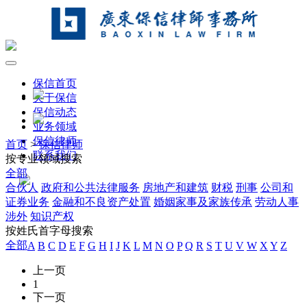
保信首页
关于保信
保信动态
业务领域
保信律师
首页
>
保信律师
联系我们
按专业领域搜索
全部
合伙人
政府和公共法律服务
房地产和建筑
财税
刑事
公司和
证券业务
金融和不良资产处置
婚姻家事及家族传承
劳动人事
涉外
知识产权
按姓氏首字母搜索
全部
A
B
C
D
E
F
G
H
I
J
K
L
M
N
O
P
Q
R
S
T
U
V
W
X
Y
Z
上一页
1
下一页