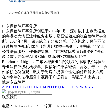
律师荣誉
2022年度广东保信律师事务所优秀律师
广东保信律师事务所
广东保信律师事务所创建于2002年3月，深耕以中山市为据点
的粤港澳大湾区法律服务市场，是区域领先的综合性律师事务
所。2024年4月，保信成立了北京分所。设立以来，保信不仅
连续蝉联“中山市优秀（先进）律师事务所”，更荣获了“全国
公共法律服务工作先进集体”、“广东省优秀律师事务所”等众
多荣誉，并荣登ALB China华南地区本地律所15佳、
Benchmark Litigation广东区域商业纠纷领域的推荐律所等国际
专业法律评级机构榜单。保信始终秉承诚信、高效、专业、协
作的核心价值观，致力于为客户提供个性化的优质解决方案，
在20余年的法律服务中赢得了广泛赞誉，彰显了杰出实力。
搜索专业律师
A
B
C
D
E
F
G
H
I
J
K
L
M
N
O
P
Q
R
S
T
U
V
W
X
Y
Z
联系我们
电话：0760-88302332
传真：0760-88311803